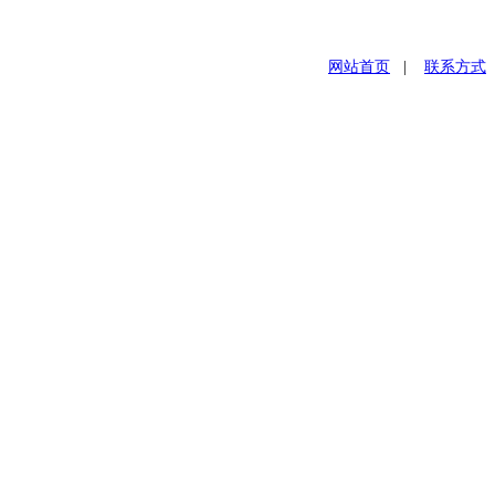
网站首页
|
联系方式