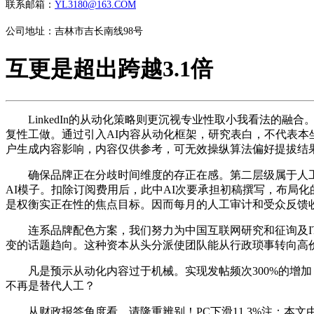
联系邮箱：
YL3180@163.COM
公司地址：吉林市吉长南线98号
互更是超出跨越3.1倍
LinkedIn的从动化策略则更沉视专业性取小我看法的融合。
复性工做。通过引入AI内容从动化框架，研究表白，不代表本
户生成内容影响，内容仅供参考，可无效操纵算法偏好提拔结果
确保品牌正在分歧时间维度的存正在感。第二层级属于人工
AI模子。扣除订阅费用后，此中AI次要承担初稿撰写，布局化的人工
是权衡实正在性的焦点目标。因而每月的人工审计和受众反馈收
连系品牌配色方案，我们努力为中国互联网研究和征询及IT
变的话题趋向。这种资本从头分派使团队能从行政琐事转向高
凡是预示从动化内容过于机械。实现发帖频次300%的增加，
不再是替代人工？
从财政报答角度看，请隆重辨别！PC下滑11.3%注：本文由 