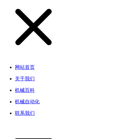
网站首页
关于我们
机械百科
机械自动化
联系我们