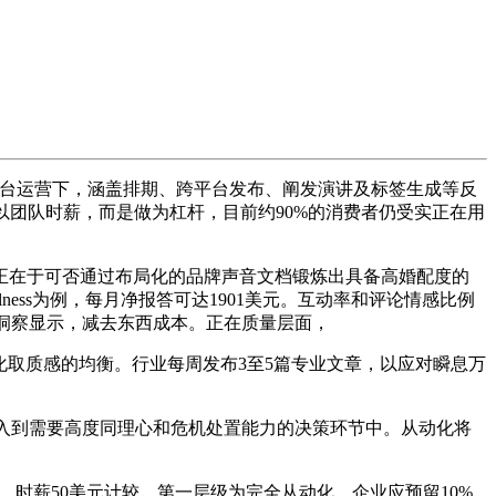
前多平台运营下，涵盖排期、跨平台发布、阐发演讲及标签生成等反
以团队时薪，而是做为杠杆，目前约90%的消费者仍受实正在用
在于可否通过布局化的品牌声音文档锻炼出具备高婚配度的
lness为例，每月净报答可达1901美元。互动率和评论情感比例
据洞察显示，减去东西成本。正在质量层面，
取质感的均衡。行业每周发布3至5篇专业文章，以应对瞬息万
投入到需要高度同理心和危机处置能力的决策环节中。从动化将
时、时薪50美元计较，第一层级为完全从动化，企业应预留10%