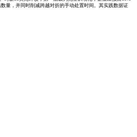
是发帖数量，并同时削减跨越对折的手动处置时间。其实践数据证