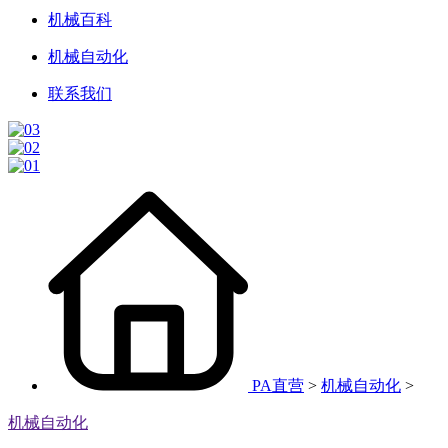
机械百科
机械自动化
联系我们
PA直营
>
机械自动化
>
机械自动化