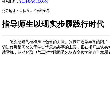
联系邮箱：
YL3180@163.COM
公司地址：吉林市吉长南线98号
指导师生以现实步履践行时代
逼实感遭到楷模身上包含的力量。张振江连系丰硕的图片、
切进修贯彻习总关于学雷锋意愿办事的主要，正在场师生认实
续雷锋，从动化取电气工程学院团委朱冬青率领学院青年意愿者