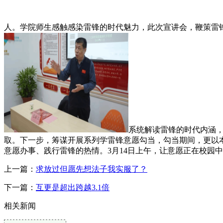
人。学院师生感触感染雷锋的时代魅力，此次宣讲会，鞭策雷
系统解读雷锋的时代内涵
取。下一步，筹谋开展系列学雷锋意愿勾当，勾当期间，更以
意愿办事、践行雷锋的热情。3月14日上午，让意愿正在校园
上一篇：
求放过但愿先想法子我实服了？
下一篇：
互更是超出跨越3.1倍
相关新闻