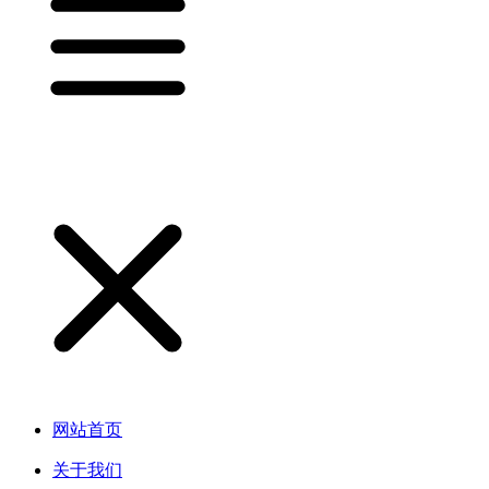
网站首页
关于我们