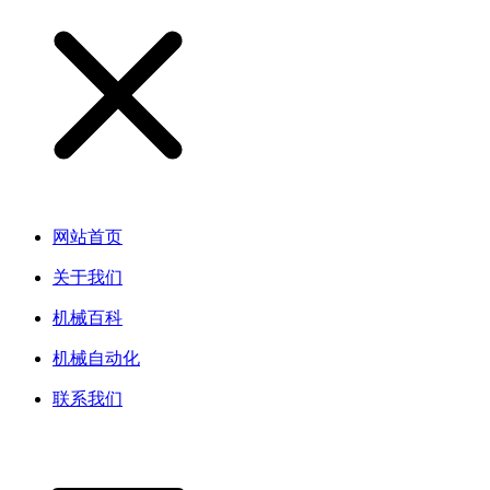
网站首页
关于我们
机械百科
机械自动化
联系我们