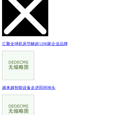
汇聚全球机床范畴超1200家企业品牌
越来越智能设备走进田间地头