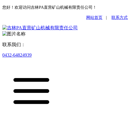
您好！欢迎访问吉林PA直营矿山机械有限责任公司！
网站首页
|
联系方式
联系我们：
0432-64824939