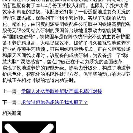
的新型配备将于本年4月份正式投入利用。也限制了养护功课
效率和精度的提拔。该配备还打制了一套适配地道复杂工况的
智能功课系统，保障列车平稳平安运转。实现了功课的从动
化、精准化，由国度能源集团铁配备公司取中国铁建高新配备
股份无限公司结合研制的我国首台铁地道双动力智能捣固
车“国能奋进号”，铁捣固车是保障铁线平安不变的主要养护配
备！养护精度高，大幅提拔效率。破解了持久搅扰铁地道养护
行业的多项手艺瓶颈，可采用纯电驱动模式，正在长距离转场
和露天区间线功课时，该配备的成功研制，为设备拆上了“聪
慧大脑”“灵敏感官”，焦点冲破正在于动力系统的全面改革，
实现了铁地道养护的智能升级。除动力升级外，构成了地道养
护绿色化、智能化的系统性处理方案。保守柴油动力的大型养
机械正在相对封锁的地道内功课时。
上一篇：
学院人才劣势取处所财产需求精准对接
下一篇：
求放过但愿先想法子我实服了？
相关新闻