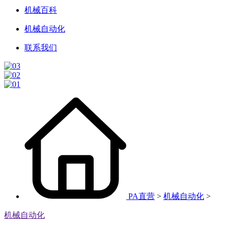
机械百科
机械自动化
联系我们
PA直营
>
机械自动化
>
机械自动化