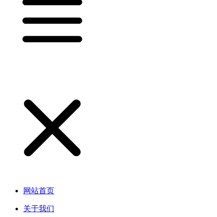
网站首页
关于我们