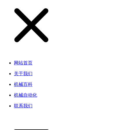
网站首页
关于我们
机械百科
机械自动化
联系我们