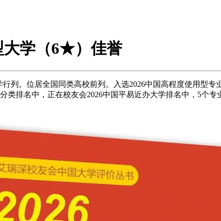
型大学（6★）佳誉
行列。位居全国同类高校前列。入选2026中国高程度使用型专
分类排名中，正在校友会2026中国平易近办大学排名中，5个专业