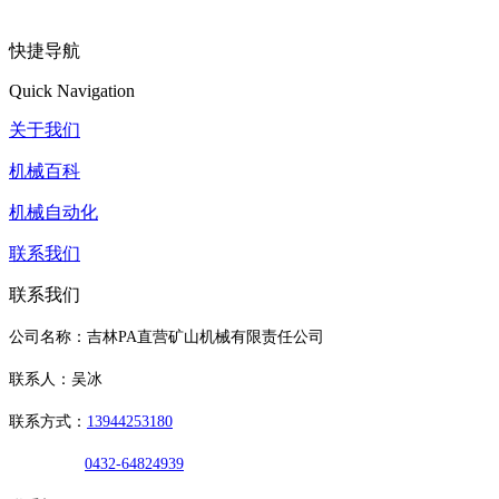
快捷导航
Quick Navigation
关于我们
机械百科
机械自动化
联系我们
联系我们
公司名称：吉林PA直营矿山机械有限责任公司
联系人：吴冰
联系方式：
13944253180
0432-64824939