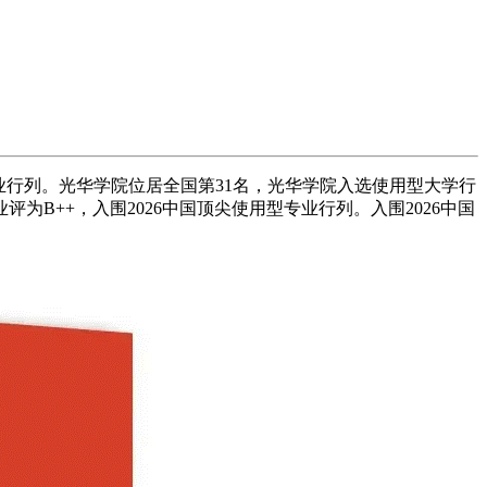
业行列。光华学院位居全国第31名，光华学院入选使用型大学行
评为B++，入围2026中国顶尖使用型专业行列。入围2026中国