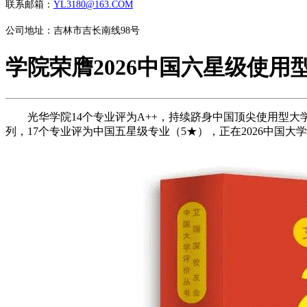
联系邮箱：
YL3180@163.COM
公司地址：吉林市吉长南线98号
学院荣膺2026中国六星级使用
光华学院14个专业评为A++，持续跻身中国顶尖使用型大学
列，17个专业评为中国五星级专业（5★），正在2026中国大学