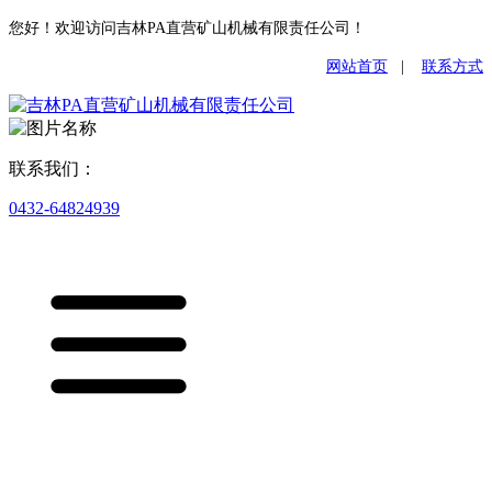
您好！欢迎访问吉林PA直营矿山机械有限责任公司！
网站首页
|
联系方式
联系我们：
0432-64824939