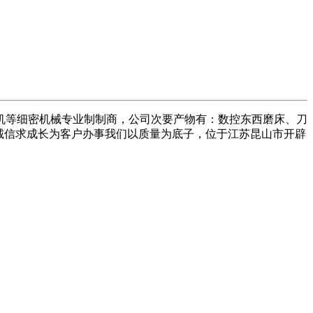
等细密机械专业制制商，公司次要产物有：数控东西磨床、刀
诚信求成长为客户办事我们以质量为底子，位于江苏昆山市开辟