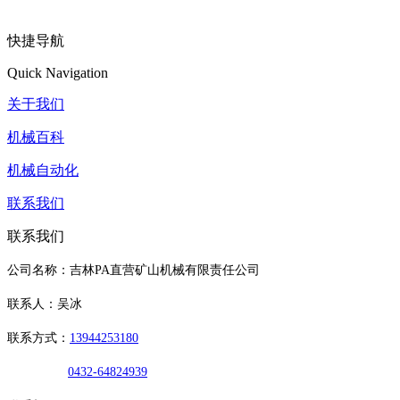
快捷导航
Quick Navigation
关于我们
机械百科
机械自动化
联系我们
联系我们
公司名称：吉林PA直营矿山机械有限责任公司
联系人：吴冰
联系方式：
13944253180
0432-64824939