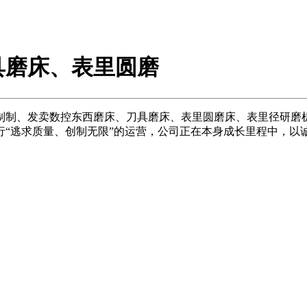
具磨床、表里圆磨
制、发卖数控东西磨床、刀具磨床、表里圆磨床、表里径研磨机
行“逃求质量、创制无限”的运营，公司正在本身成长里程中，以