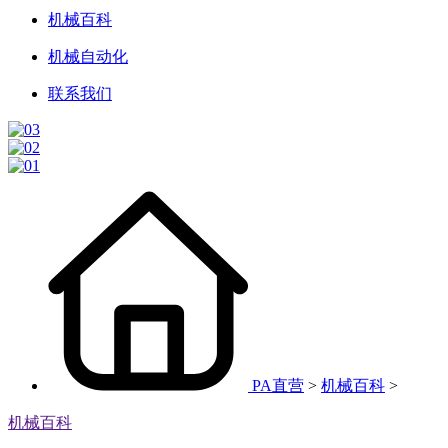
机械百科
机械自动化
联系我们
PA直营
>
机械百科
>
机械百科