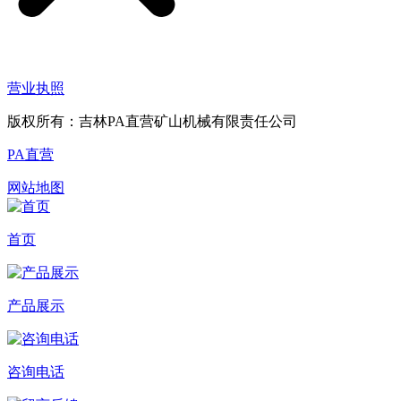
营业执照
版权所有：吉林PA直营矿山机械有限责任公司
PA直营
网站地图
首页
产品展示
咨询电话