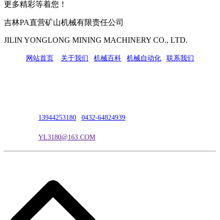
更多精彩等着您！
吉林PA直营矿山机械有限责任公司
JILIN YONGLONG MINING MACHINERY CO., LTD.
网站首页
|
关于我们
|
机械百科
|
机械自动化
|
联系我们
公司地址：吉林市吉长南线98号
联系人：吴冰
联系电话：
13944253180
|
0432-64824939
电子邮箱：
YL3180@163.COM