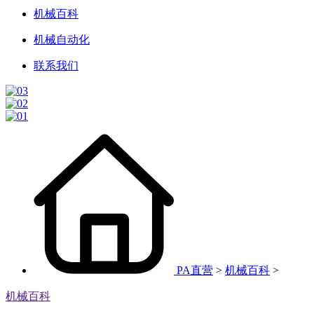
机械百科
机械自动化
联系我们
PA直营
>
机械百科
>
机械百科