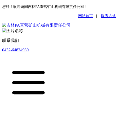
您好！欢迎访问吉林PA直营矿山机械有限责任公司！
网站首页
|
联系方式
联系我们：
0432-64824939