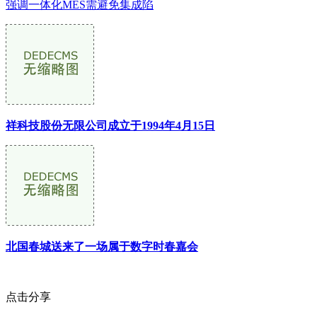
强调一体化MES需避免集成陷
祥科技股份无限公司成立于1994年4月15日
北国春城送来了一场属于数字时春嘉会
点击分享