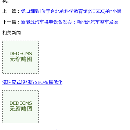
机。
上一篇：
凭...[细致]位于台北的科学教育馆(NTSEC)的“小黑
下一篇：
新能源汽车换电设备发卖；新能源汽车整车发卖
相关新闻
沉响应式设想取SEO布局优化