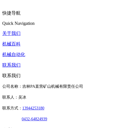
快捷导航
Quick Navigation
关于我们
机械百科
机械自动化
联系我们
联系我们
公司名称：吉林PA直营矿山机械有限责任公司
联系人：吴冰
联系方式：
13944253180
0432-64824939