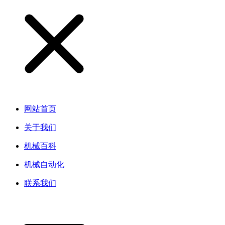
网站首页
关于我们
机械百科
机械自动化
联系我们