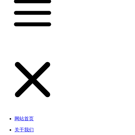
网站首页
关于我们