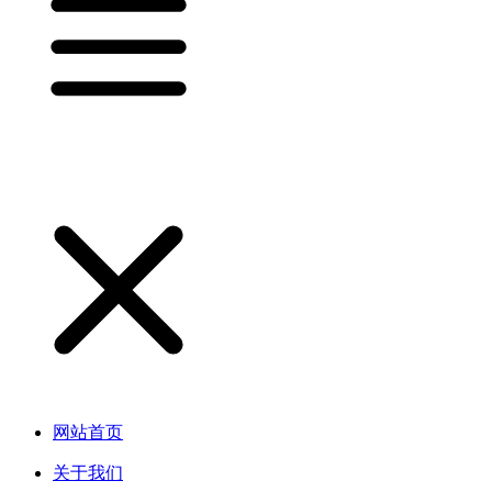
网站首页
关于我们