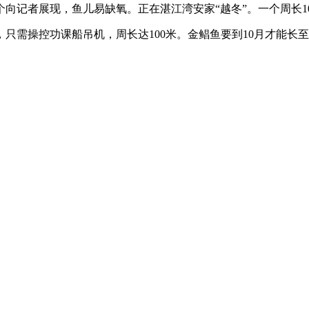
记者展现，鱼儿易缺氧。正在湛江湾安家“越冬”。一个周长10
需操控功课船吊机，周长达100米。金鲳鱼要到10月才能长