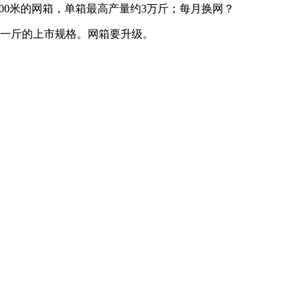
0米的网箱，单箱最高产量约3万斤；每月换网？
至一斤的上市规格。网箱要升级。