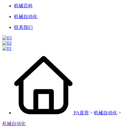
机械百科
机械自动化
联系我们
PA直营
>
机械自动化
>
机械自动化