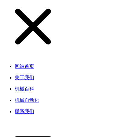
网站首页
关于我们
机械百科
机械自动化
联系我们