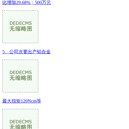
比增加29.68%；500万元
5、公司次要出产铝合金
最大扭矩120Ncm等