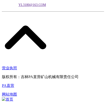
电子邮箱：
YL3180@163.COM
营业执照
版权所有：吉林PA直营矿山机械有限责任公司
PA直营
网站地图