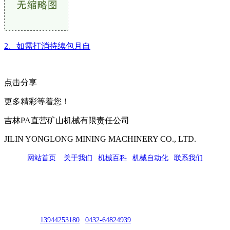
2、如需打消持续包月自
点击分享
更多精彩等着您！
吉林PA直营矿山机械有限责任公司
JILIN YONGLONG MINING MACHINERY CO., LTD.
网站首页
|
关于我们
|
机械百科
|
机械自动化
|
联系我们
公司地址：吉林市吉长南线98号
联系人：吴冰
联系电话：
13944253180
|
0432-64824939