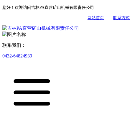
您好！欢迎访问吉林PA直营矿山机械有限责任公司！
网站首页
|
联系方式
联系我们：
0432-64824939