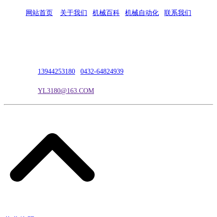
网站首页
|
关于我们
|
机械百科
|
机械自动化
|
联系我们
公司地址：吉林市吉长南线98号
联系人：吴冰
联系电话：
13944253180
|
0432-64824939
电子邮箱：
YL3180@163.COM