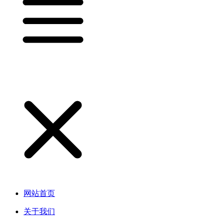
网站首页
关于我们