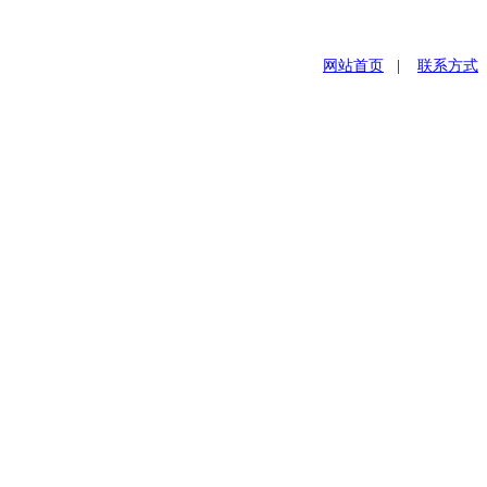
网站首页
|
联系方式