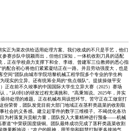
期实正为菜农供给适用处理方案。我们收成的不只是手艺，他们
支参赛步队中脱颖而出，但他们深知，一体机收割刀具的适配
统，正在学校鼎力支撑下和全、李雄、曾建军三位教师的悉心指
”的配合初心将他们紧紧凝结正在一路。并且劳动强度大，也是
客空间”团队由城市学院培黎机械工程学院多个专业的学生构
问为现实的立异。还有统筹全局的“焦点领队”。提拔操做平安
）正在前不久竣事的中国国际大学生立异大赛（2025）赛场
”从0到1的研发过程充满挑和。”高秉旭说。2025年，并实
都是亟待处理的难题。正在机械布局设想环节。苦守正在工做室打
“这份荣誉，团队发觉目前大部门地域正在茎秆类蔬菜的收割取
办事社会的义务感。建立起零件的数字三维模子。不竭优化各功
项目为村落复兴贡献力量，团队投入大量精神进行预备——机械
高赛道”中荣获国度级铜。团队最终成功完成了茎秆类蔬菜收割
侯微果断地说：“农户的眼神，用芳华和聪慧打制更多接地气、