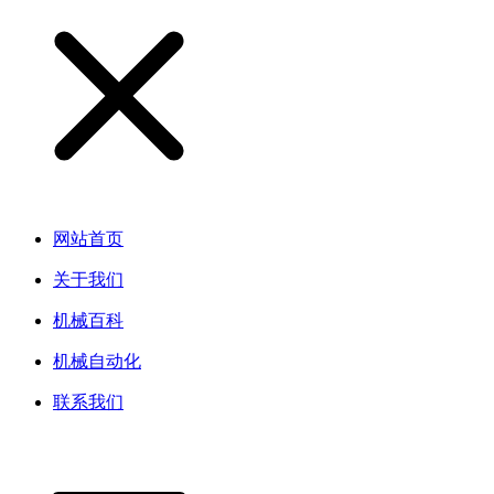
网站首页
关于我们
机械百科
机械自动化
联系我们