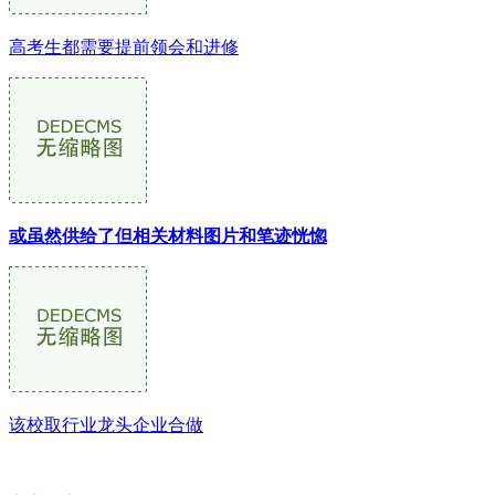
高考生都需要提前领会和进修
或虽然供给了但相关材料图片和笔迹恍惚
该校取行业龙头企业合做