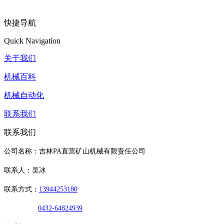
快捷导航
Quick Navigation
关于我们
机械百科
机械自动化
联系我们
联系我们
公司名称：吉林PA直营矿山机械有限责任公司
联系人：吴冰
联系方式：
13944253180
0432-64824939