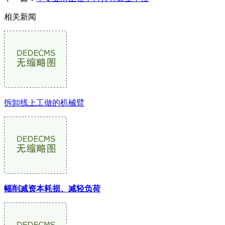
相关新闻
拆卸线上工做的机械臂
幅削减资本耗损、减轻负荷