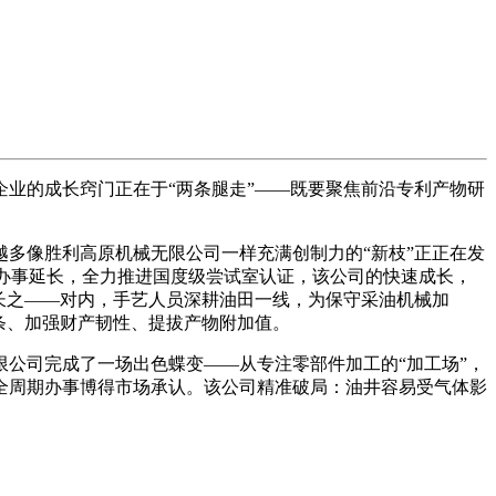
业的成长窍门正在于“两条腿走”——既要聚焦前沿专利产物研
多像胜利高原机械无限公司一样充满创制力的“新枝”正正在发
取办事延长，全力推进国度级尝试室认证，该公司的快速成长，
长之——对内，手艺人员深耕油田一线，为保守采油机械加
条、加强财产韧性、提拔产物附加值。
公司完成了一场出色蝶变——从专注零部件加工的“加工场”，
用全周期办事博得市场承认。该公司精准破局：油井容易受气体影