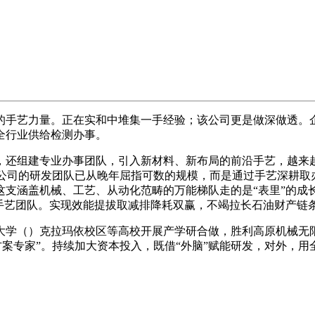
艺力量。正在实和中堆集一手经验；该公司更是做深做透。企
全行业供给检测办事。
组建专业办事团队，引入新材料、新布局的前沿手艺，越来越
该公司的研发团队已从晚年屈指可数的规模，而是通过手艺深耕
这支涵盖机械、工艺、从动化范畴的万能梯队走的是“表里”的成
的手艺团队。实现效能提拔取减排降耗双赢，不竭拉长石油财产链
（）克拉玛依校区等高校开展产学研合做，胜利高原机械无限
方案专家”。持续加大资本投入，既借“外脑”赋能研发，对外，