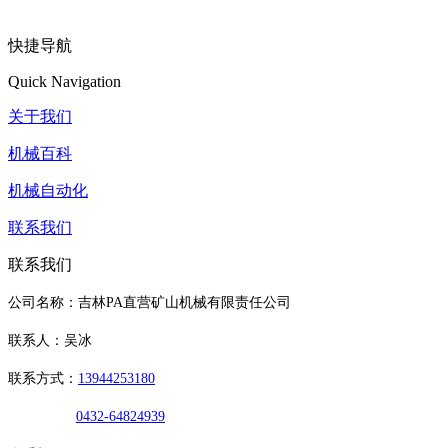
快捷导航
Quick Navigation
关于我们
机械百科
机械自动化
联系我们
联系我们
公司名称：吉林PA直营矿山机械有限责任公司
联系人：吴冰
联系方式：
13944253180
0432-64824939