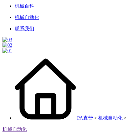
机械百科
机械自动化
联系我们
PA直营
>
机械自动化
>
机械自动化