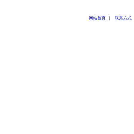
网站首页
|
联系方式