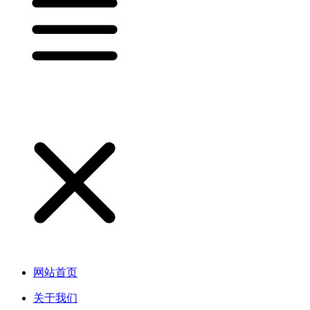
网站首页
关于我们