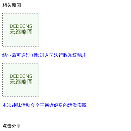
相关新闻
结业后可通过测验进入司法行政系统稳步
本次趣味活动会全平易近健身的活泼实践
点击分享