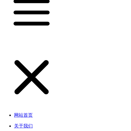
网站首页
关于我们