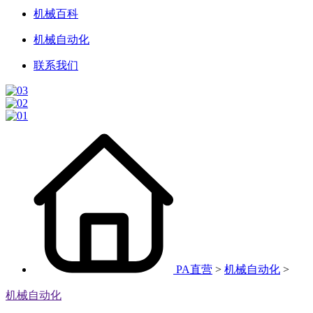
机械百科
机械自动化
联系我们
PA直营
>
机械自动化
>
机械自动化