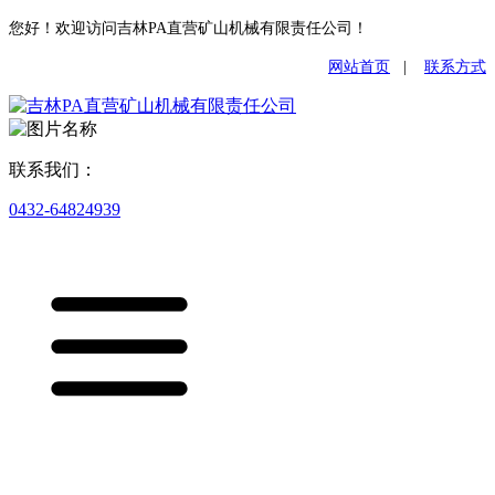
您好！欢迎访问吉林PA直营矿山机械有限责任公司！
网站首页
|
联系方式
联系我们：
0432-64824939