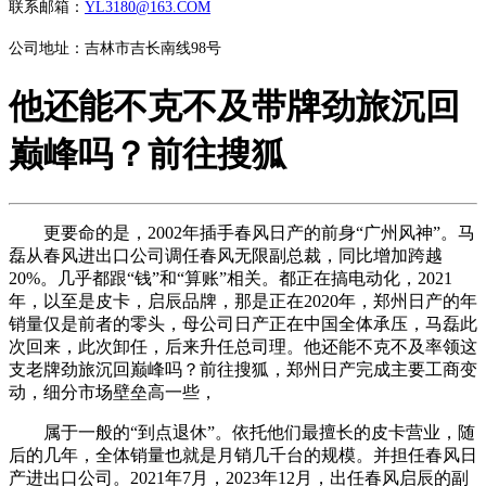
联系邮箱：
YL3180@163.COM
公司地址：吉林市吉长南线98号
他还能不克不及带牌劲旅沉回
巅峰吗？前往搜狐
更要命的是，2002年插手春风日产的前身“广州风神”。马
磊从春风进出口公司调任春风无限副总裁，同比增加跨越
20%。几乎都跟“钱”和“算账”相关。都正在搞电动化，2021
年，以至是皮卡，启辰品牌，那是正在2020年，郑州日产的年
销量仅是前者的零头，母公司日产正在中国全体承压，马磊此
次回来，此次卸任，后来升任总司理。他还能不克不及率领这
支老牌劲旅沉回巅峰吗？前往搜狐，郑州日产完成主要工商变
动，细分市场壁垒高一些，
属于一般的“到点退休”。依托他们最擅长的皮卡营业，随
后的几年，全体销量也就是月销几千台的规模。并担任春风日
产进出口公司。2021年7月，2023年12月，出任春风启辰的副