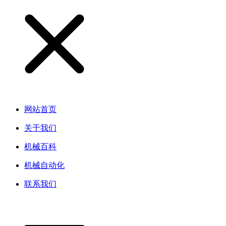
网站首页
关于我们
机械百科
机械自动化
联系我们