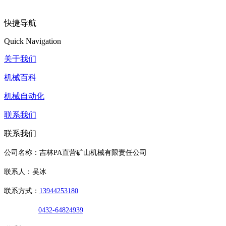
快捷导航
Quick Navigation
关于我们
机械百科
机械自动化
联系我们
联系我们
公司名称：吉林PA直营矿山机械有限责任公司
联系人：吴冰
联系方式：
13944253180
0432-64824939