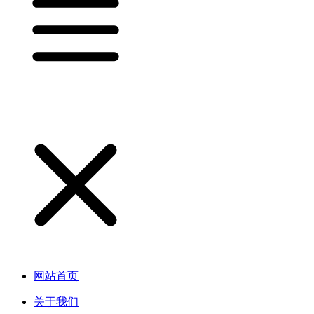
网站首页
关于我们