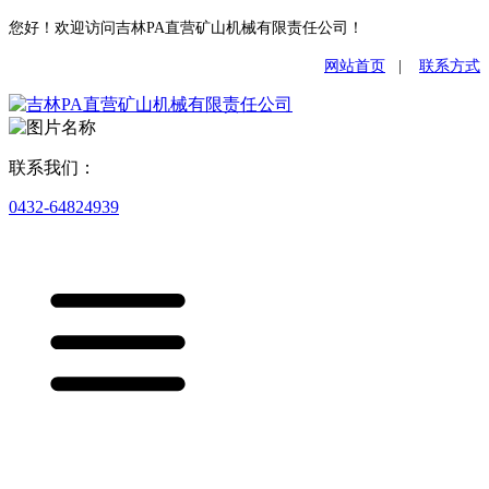
您好！欢迎访问吉林PA直营矿山机械有限责任公司！
网站首页
|
联系方式
联系我们：
0432-64824939