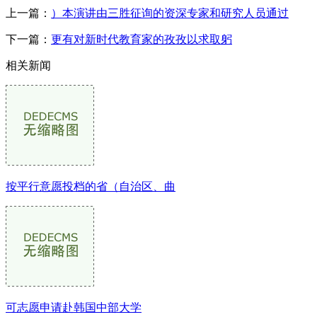
上一篇：
）本演讲由三胜征询的资深专家和研究人员通过
下一篇：
更有对新时代教育家的孜孜以求取躬
相关新闻
按平行意愿投档的省（自治区、曲
可志愿申请赴韩国中部大学