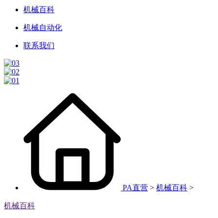
机械百科
机械自动化
联系我们
PA直营
>
机械百科
>
机械百科