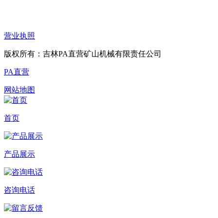
营业执照
版权所有：吉林PA直营矿山机械有限责任公司
PA直营
网站地图
首页
产品展示
咨询电话