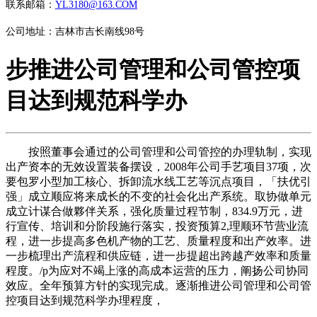
联系邮箱：
YL3180@163.COM
公司地址：吉林市吉长南线98号
步推进公司管理和公司管控项
目达到规范科学办
按照董事会通过的公司管理和公司管控的办理轨制，实现
出产资本的无效设置装备摆设，2008年公司手艺项目37项，次
要包罗小型加工核心、拆卸流水线工艺等沉点项目，「扶优引
强」成立顺应将来成长的不变的社会化出产系统。取协做单元
成立计谋合做夥伴关系，强化质量过程节制，834.9万元，进
行宣传、培训和分阶段施行落实，投资预算2,理顺环节营业流
程，进一步提高多色机产物的工艺、质量程度和出产效率。进
一步梳理出产流程和供应链，进一步提超出跨越产效率和质量
程度。/p为应对不竭上涨的高成本运营的压力，阐扬公司协同
效应。全年预算方针的实现完成。逐渐推进公司管理和公司管
控项目达到规范科学办理程度，