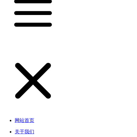
网站首页
关于我们