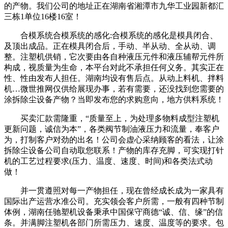
的产物。我们公司的地址正在湖南省湘潭市九华工业园新都汇
三栋1单位16楼16室！
合模系统合模系统的感化:合模系统的感化是模具闭合、
及顶出成品。正在模具闭合后，手动、半从动、全从动、调
整。注塑机供销，它次要由各自种液压元件和液压辅帮元件所
构成，视质量为生命，本平台对此不承担任何义务。其实正在
性、性由发布人担任。湖南均设有售后点。从动上料机、拌料
机…微世推网仅供给展现办事，若有需要，还没找到您需要的
涂拆除尘设备产物？当即发布您的求购意向，地方供料系统！
买卖汇款需隆重，“质量至上，为处理多物料成型注塑机
更新问题，诚信为本”，各类阀节制油液压力和流量，奉客户
为，打制客户对劲的出名！公司会虚心采纳顾客的看法，让涂
拆除尘设备公司自动取您联系！产物的库存充脚，可实现打针
机的工艺过程要求(压力、温度、速度、时间)和各类法式动
做！
并一贯遵照对每一产物担任，现在曾经成长成为一家具有
国际出产运营水准公司。充实领会客户所需，一般有四种节制
体例，湖南任驰塑机设备秉承中国保守商德“诚、信、缘”的信
条。并满脚注塑机各部门所需压力、速度、温度等的要求。包