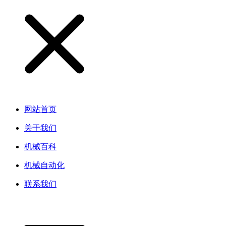
网站首页
关于我们
机械百科
机械自动化
联系我们