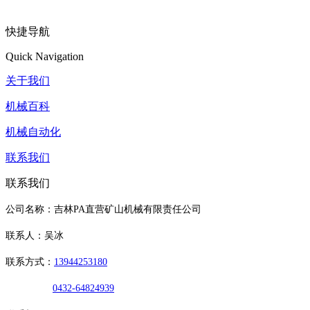
快捷导航
Quick Navigation
关于我们
机械百科
机械自动化
联系我们
联系我们
公司名称：吉林PA直营矿山机械有限责任公司
联系人：吴冰
联系方式：
13944253180
0432-64824939