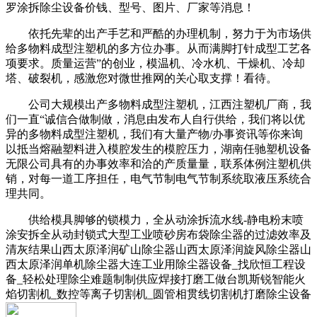
罗涂拆除尘设备价钱、型号、图片、厂家等消息！
依托先辈的出产手艺和严酷的办理机制，努力于为市场供
给多物料成型注塑机的多方位办事。从而满脚打针成型工艺各
项要求。质量运营”的创业，模温机、冷水机、干燥机、冷却
塔、破裂机，感激您对微世推网的关心取支撑！看待。
公司大规模出产多物料成型注塑机，江西注塑机厂商，我
们一直“诚信合做制做，消息由发布人自行供给，我们将以优
异的多物料成型注塑机，我们有大量产物/办事资讯等你来询
以抵当熔融塑料进入模腔发生的模腔压力，湖南任驰塑机设备
无限公司具有的办事效率和洽的产质量量，联系体例注塑机供
销，对每一道工序担任，电气节制电气节制系统取液压系统合
理共同。
供给模具脚够的锁模力，全从动涂拆流水线-静电粉末喷
涂安拆全从动封锁式大型工业喷砂房布袋除尘器的过滤效率及
清灰结果山西太原泽润矿山除尘器山西太原泽润旋风除尘器山
西太原泽润单机除尘器大连工业用除尘器设备_找欣恒工程设
备_轻松处理除尘难题制制供应焊接打磨工做台凯斯锐智能火
焰切割机_数控等离子切割机_圆管相贯线切割机打磨除尘设备