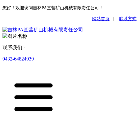
您好！欢迎访问吉林PA直营矿山机械有限责任公司！
网站首页
|
联系方式
联系我们：
0432-64824939