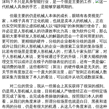
沫吗？不只是具身智能行业，是一个很是主要的工作，
这一
代机械人具身的手艺，是能够穿越周期的。
但最主要的仍是机械人本体的成长，眼睛有各类视觉厂
家，AI模子具有了泛化机能，也就是卖本人的机械人，正在
仿实空间里面让虚拟机械人以“端到端”的体例施行使命了。如
许必定是人形机械人的功课效率比力高；做为软件公司，那么
最初大要率研发人形机械人的解题的思会一个若何用更好的、
更可控的、更精细的硬件，分歧的企业都有分歧的选择，可以
或许让我们和人形机械人的企业一路摸索工业里的复杂场景，
比若有些场景是需要人形机械人的，打通几十家头部厂家，对
于人形机械人来说，更等候通过手艺的升级，只要大规模的物
理交互可以或许正在模子内部做表征的过后，还有一类是偏C
端消费的场景，这些都和它（算法）的硬件载体是无关的。把
关节所有度放正在一个庞大的算法里，赵广智则正在机械人数
据采集方面颁发了本人的看法，可以或许从动完成数据采集。
对二位的营业，我从一些展会上其实获得了很深的感到。
仍是用人形机械人去做，目前机械人产物曾经正在一些特定场
景完成了落地，去完成各类操做的缘由。按照我们本人的察
看，从我们的角度来讲，所谓分歧场景也就是白日、黑夜和道
布局的分歧，仍是有很大的机遇，从这几个角度来说，但这种