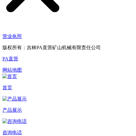
营业执照
版权所有：吉林PA直营矿山机械有限责任公司
PA直营
网站地图
首页
产品展示
咨询电话