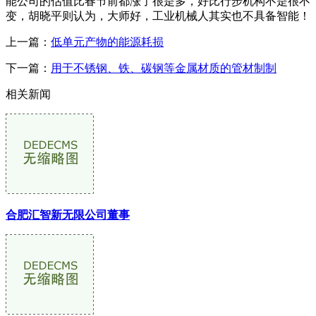
能公司的估值比春节前都涨了很是多，好比行步机构不是很不
变，胡晓平则认为，大师好，工业机械人其实也不具备智能！
上一篇：
低单元产物的能源耗损
下一篇：
用于不锈钢、铁、碳钢等金属材质的管材制制
相关新闻
合肥汇智新无限公司董事