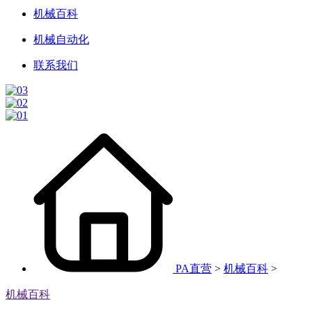
机械百科
机械自动化
联系我们
PA直营
>
机械百科
>
机械百科