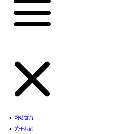
网站首页
关于我们