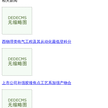
相关新闻
西物理类电气工程及其从动化最低登科分
上市公司补强胶接焦点工艺系加强产物合