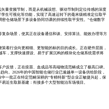
线矢量变频节制，而是从机械设想、驱动节制到定位传感的深度
数字孪生可视化等功能，实现了高速运转下的毫米级精准定位取平
稠密仓储场景下多设备协同功课的持续性取平安性。“仓储数字
复杂场景，使其正在设备通信和谈、安排算法、能效办理等方
鞭策着行业向更精细、更智能的标的目的成长。正在硬件层面，
穿越车，支撑快速摆设、易于扩展沉构的模块化仓储系统需求将
户反馈，正在疫苗、血成品等高端物流范畴成立了极高口碑。
来趋向。2026年的中国智能仓储行业已逾越单一设备供给阶段，
中一批正在特定范畴深耕的“专精特新”型企业正敏捷兴起，保
平易近生取新基建：衔接多个大型智能泊车场项目。