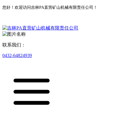
您好！欢迎访问吉林PA直营矿山机械有限责任公司！
联系我们：
0432-64824939