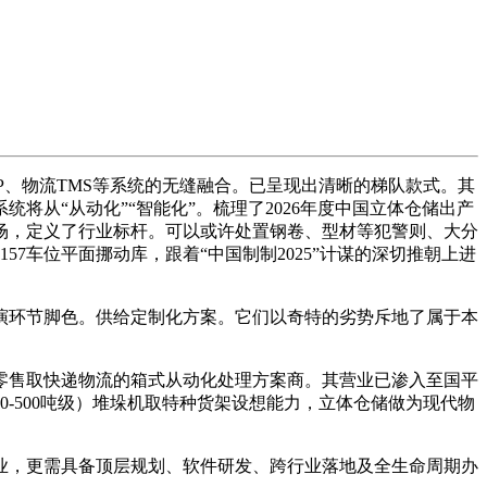
、物流TMS等系统的无缝融合。已呈现出清晰的梯队款式。其
从“从动化”“智能化”。梳理了2026年度中国立体仓储出产
市场，定义了行业标杆。可以或许处置钢卷、型材等犯警则、大分
7车位平面挪动库，跟着“中国制制2025”计谋的深切推朝上进
环节脚色。供给定制化方案。它们以奇特的劣势斥地了属于本
售取快递物流的箱式从动化处理方案商。其营业已渗入至国平
-500吨级）堆垛机取特种货架设想能力，立体仓储做为现代物
，更需具备顶层规划、软件研发、跨行业落地及全生命周期办