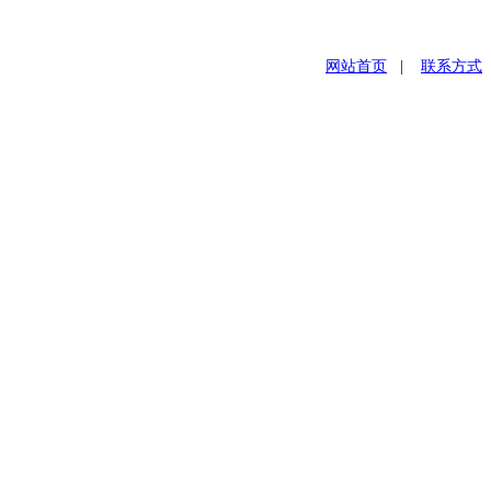
网站首页
|
联系方式