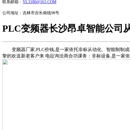
联系邮箱：
YL3180@163.COM
公司地址：吉林市吉长南线98号
PLC变频器长沙昂卓智能公司
变频器厂家,PLC价钱,是一家依托非标从动化、智能制制成
挚的欢送新老客户来 电征询洽商合功课务：非标设备,是一家