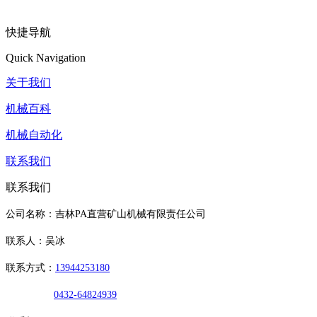
快捷导航
Quick Navigation
关于我们
机械百科
机械自动化
联系我们
联系我们
公司名称：吉林PA直营矿山机械有限责任公司
联系人：吴冰
联系方式：
13944253180
0432-64824939