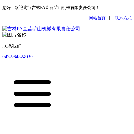
您好！欢迎访问吉林PA直营矿山机械有限责任公司！
网站首页
|
联系方式
联系我们：
0432-64824939