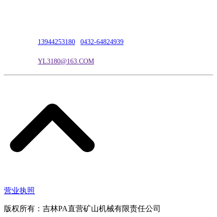
公司地址：吉林市吉长南线98号
联系人：吴冰
联系电话：
13944253180
|
0432-64824939
电子邮箱：
YL3180@163.COM
营业执照
版权所有：吉林PA直营矿山机械有限责任公司