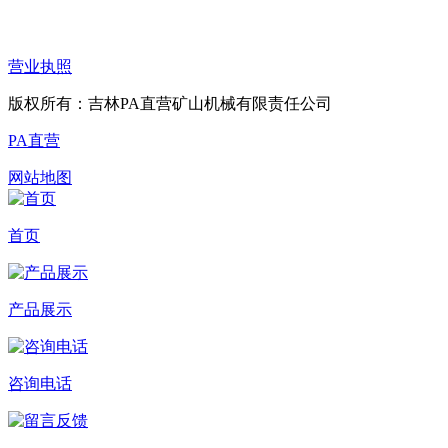
营业执照
版权所有：吉林PA直营矿山机械有限责任公司
PA直营
网站地图
首页
产品展示
咨询电话