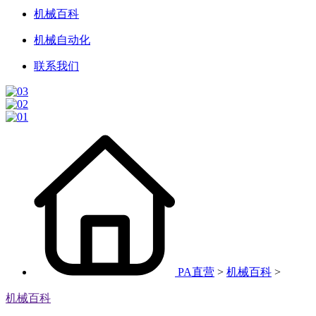
机械百科
机械自动化
联系我们
PA直营
>
机械百科
>
机械百科