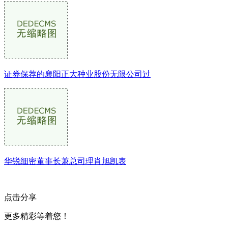
证券保荐的襄阳正大种业股份无限公司过
华锐细密董事长兼总司理肖旭凯表
点击分享
更多精彩等着您！