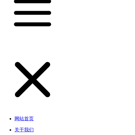
网站首页
关于我们