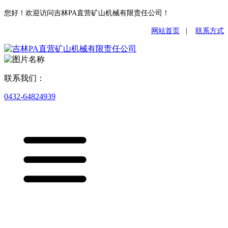
您好！欢迎访问吉林PA直营矿山机械有限责任公司！
网站首页
|
联系方式
联系我们：
0432-64824939