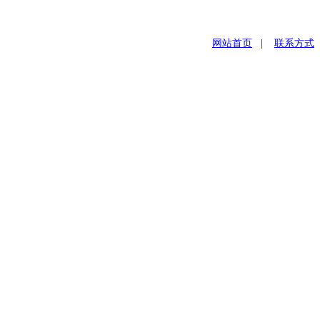
网站首页
|
联系方式