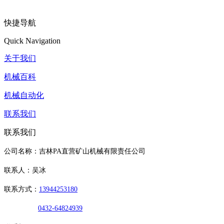
快捷导航
Quick Navigation
关于我们
机械百科
机械自动化
联系我们
联系我们
公司名称：吉林PA直营矿山机械有限责任公司
联系人：吴冰
联系方式：
13944253180
0432-64824939