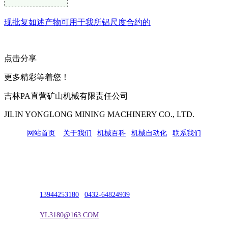
现批复如述产物可用于我所铝尺度合约的
点击分享
更多精彩等着您！
吉林PA直营矿山机械有限责任公司
JILIN YONGLONG MINING MACHINERY CO., LTD.
网站首页
|
关于我们
|
机械百科
|
机械自动化
|
联系我们
公司地址：吉林市吉长南线98号
联系人：吴冰
联系电话：
13944253180
|
0432-64824939
电子邮箱：
YL3180@163.COM