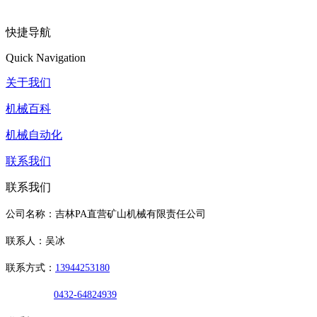
快捷导航
Quick Navigation
关于我们
机械百科
机械自动化
联系我们
联系我们
公司名称：吉林PA直营矿山机械有限责任公司
联系人：吴冰
联系方式：
13944253180
0432-64824939