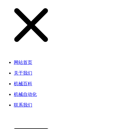
网站首页
关于我们
机械百科
机械自动化
联系我们