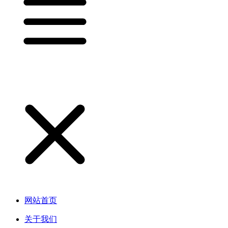
网站首页
关于我们