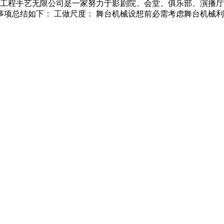
台工程手艺无限公司是一家努力于影剧院、会堂、俱乐部、演播
项总结如下： 工做尺度： 舞台机械设想前必需考虑舞台机械利