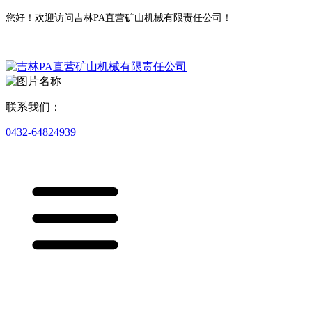
您好！欢迎访问吉林PA直营矿山机械有限责任公司！
联系我们：
0432-64824939