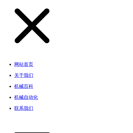
网站首页
关于我们
机械百科
机械自动化
联系我们