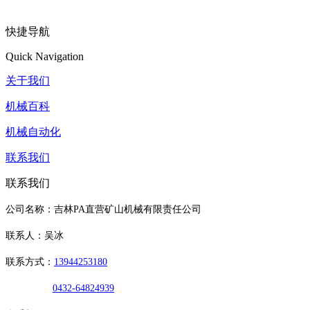
快捷导航
Quick Navigation
关于我们
机械百科
机械自动化
联系我们
联系我们
公司名称：吉林PA直营矿山机械有限责任公司
联系人：吴冰
联系方式：
13944253180
0432-64824939