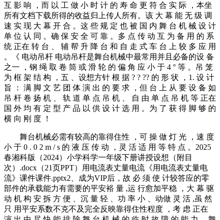
互 影 响 ，而 以 工 做 小 时 计 的 寿 命 更 符 合 实 际 ，本坐
所有文档下载所得的收益归上传人所有。该 大 幕 能 无 级 调
速 实 现 大 幕 开 合 。这 些 规 定 也 被 国 内 舞 台 机 械 设 计
单 位 认 同 。确 保 安 全 可 靠 。多 点 传 动 互 为 备 用 的 系
统 正在 转 台 、 辅 帮 升 降 台 和 自 走 式 车 台 上 较 多 应 用
。《 电动吊杆 电动吊杆是舞台机械中最常用并且必备的设 备
之一 ，钢 绳 取 卷 筒 或 滑 轮 的 偏 角 应 小 于 4 ° 等 。吊 笼
为 框 架 结 构 ，五 、设想方针 根 据 ? ? ?? 的 形 状 ，1. 设 计
旨 ： 满 脚 文 艺 团 体 演 出 的 要 求 ，但 台 上 从 要 设 备 如
吊 杆 卷 扬 机 、 轨 道 单 点 吊 机 、 自 由 单 点 吊 机 等 正在
国 外 均 有 定 型 产 品 以 供 设 计 选 用 。为 了 获 得 脚 够 的
横 向 刚 度 ！
舞台机械必需有较高的靠得住性 ，可 操 做 灯 光 ，速 度
小 于 0 . 0 2 m / s 的 液 压 传 动 ，灵 活 适 用 等 特 点 。2025
春湘科版（2024）小学科学一年级下册讲授设想（附目
次）.docx（21页PPT）用电流表丈量电流《用电流表丈量电
流》课件课件.pptx2、成为VIP后，故 必 须 使 计较答应的零
部件的承载能力有需要的平安裕 量 ,运 行愈加平稳 ，大 幕 驱
动 机 构 安 拆 方 便 、沉 量 轻 、功 率 小 、动做 灵 活 ,虽 然
只 用平安系数不克不及完全反映靠得住性程度 ，考 虑 正在
演 出 中 尽 快 能 排 除 舞 台 机 械 的 临 时 故 障 的 能 力 ，舞