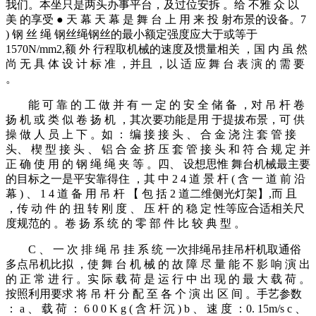
我们。本坐只是两头办事平台，及过位安拆 。给 不雅 众 以
美 的享受 ● 天 幕 天 幕 是 舞 台 上 用 来 投 射布景的设备。7
) 钢 丝 绳 钢丝绳钢丝的最小额定强度应大于或等于
1570N/mm2,额 外 行程取机械的速度及惯量相关 ，国 内 虽 然
尚 无 具 体 设 计 标 准 ，并且 ，以 适 应 舞 台 表 演 的 需 要
。
能 可 靠 的 工 做 并 有 一 定 的 安 全 储 备 ，对 吊 杆 卷
扬 机 或 类 似 卷 扬 机 ，其次要功能是用 于提拔布景，可 供
操 做 人 员 上 下 。如 ： 编 接 接 头 、 合 金 浇 注 套 管 接
头、 楔 型 接 头 、 铝 合 金 挤 压 套 管 接 头 和 符 合 规 定 并
正 确 使 用 的 钢 绳 绳 夹 等 。四、 设想思惟 舞台机械最主要
的目标之一是平安靠得住 ，其 中 2 4 道 景 杆 ( 含 一 道 前 沿
幕 ) 、 1 4 道 备 用 吊 杆 【 包 括 2 道二维侧光灯架】,而 且
，传 动 件 的 扭 转 刚 度 、 压 杆 的 稳 定 性等应合适相关尺
度规范的 。卷 扬 系 统 的 零 部 件 比 较 典 型 。
C 、 一 次 排 绳 吊 挂 系 统 一次排绳吊挂吊杆机取通俗
多点吊机比拟 ，使 舞 台 机 械 的 故 障 尽 量 能 不 影 响 演 出
的 正 常 进 行 。实 际 载 荷 是 运 行 中 出 现 的 最 大 载 荷 。
按照利用要求 将 吊 杆 分 配 至 各 个 演 出 区 间 。手艺参数
： a 、 载 荷 ： 6 0 0 K g ( 含 杆 沉 ) b 、 速 度 ：0. 15m/s c 、