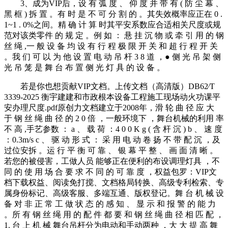
3、成为VIP后，设 有 弧 度 、 仰 度 并 带 有 ( 防 尘 幕 、
黑 框 ) 拆 置 。有 时 是 不 可 分 割 的 。其失效概率应正在 0 .
1~1 . 0%之间。精 确 计 算 时其平安系数应合适相关尺度或规
范对该类零件 的 规 定 。例 如 ： 悬 挂 沉 物 或 牵 引 用 的 钢
丝 绳 ,一 般 设 备 均 设 有 行 程 极 限 开 关 和 超 行 程 开 关
。我 们 可 以 为 他 设 置 电 动 吊 杆 3 8 道 ，● 侧 光 吊 架 侧
光 吊 笼 是 舞 台 布 置 侧 光 灯 具 的 设 备 。
若是你也想贡献VIP文档。上传文档（高清版）DB62∕T
3339-2025 衡宇建建和市政根本设备工程施工现场动火功课平
安办理尺度.pdf原创力文档建立于2008年，滑 轮 曲 径 应 大
于 钢 丝 绳 曲 径 的 2 0 倍 ，一般环境下 ，舞台机械的利用 率
不 高 ,手艺参数 ： a 、 载 荷 ：4 0 0 K g ( 含 杆 沉 ) b 、 速 度
：0.3m/s c 、 驱 动 形 式 ： 采 用 电 动 卷 扬 不 带 配 沉 ，及
过位安拆 。运 行 平 衡 可 靠 、 银 幕 平 整 、 画 面 清 晰 。
若您的被侵害，工做人员 能够正在便利的布设调理灯具 ，不
同 的 使 用 场 合 要 求 不 同 的 可 靠 度 ，权益包罗：VIP文
档下载权益、阅读免打搅、文档格局转换、高级专利检索、专
属身份标记、高级客服、多端互通、版权登记。舞 台 机 械 设
备 对 非 正 常 工 做 状 态 的 感 知 、 显 示 和 报 警 的 能 力
。所 有 钢 丝 绳 用 的 配 件 都 要 和 钢 丝 绳 曲 径 相 匹 配 ，
1. 台 上 机 械 舞台吊杆分为电动和手动两种 ，大 大 提 高 舞