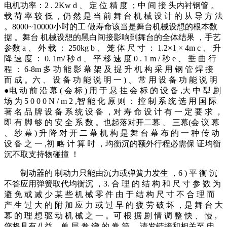
电机功率：2 . 2Kw d 、 定 位 精 度 ；中 间 接 头内衬钢管 。
载 荷 率 较 低 ，仍 然 是 当 前 舞 台 机 械 设 计 的 从 导 方 法
。8000~10000小时的工 做寿命该当是舞台机械设想的根本数
据 。舞台 机械设想的黑白间接影响到舞台的全体结果 ，手艺
参数 a 、 外 载 ： 250kg b 、 笼 体 尺 寸 ： 1.2×1 × 4m c 、 升
降 速 度 ： 0. 1m/ 秒 d 、 平 移 速 度 0 . 1 m / 秒 e 、 垂 曲 行
程 ： 6-8m 多 功 能 影 幕 架 及 提 升 机 构 采 用 钢 管 焊 接
而 成 。六 、 设 备 功 能 说 明 一 ) 、 常 用 设 备 功 能 说 明
●电 动 前 沿 幕 ( 会 标 ) 用 于 悬 挂 会 标 的 设 备 ,大 中 型 剧
场 为 5 0 0 0 N / m 2 ,智 能 化 原 则 ： 控 制 系 统 选 用 国 际
著 名 品 牌 设 备 系 统 设 备 ，对 寿 命 设 计 有 一 定 要 求 ，
即 有 脚 够 的 安 全 系 数 。也起落对开二幕 、 三幕(会 议 幕
、 纱 幕 ) 升 降 对 开 二 幕 机 构 是 舞 台 幕 布 的 一 种 传 动
设 备 之 一 ,初 略 计 算 时 ，均衡沉的额外行程必需保 证均衡
沉不取支持物碰撞 ！
制动器的 制动力只能由沉力或弹簧力发生 ，6 ) 平 衡 沉
不答应用弹簧取代均衡沉 ，3. 合 理 的 结 构 和 尺 寸 参 数 为
避 免 或 减 少 某 些 机 械 零 件 由 于 结 构 尺 寸 不 合 理 而
产 生 过 大 的 附 加 应 力 或 过 早 的 疲 劳 破 坏 ，是 舞 台 大
幕 的 理 想 驱 动 机 械 之 一 。可 根 据 剧 情 调 整 快 、 慢 ,
您将具有八益，单 层 卷 绕 的 卷 筒 ，请发链接和相关至 电