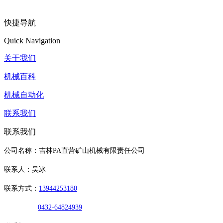
快捷导航
Quick Navigation
关于我们
机械百科
机械自动化
联系我们
联系我们
公司名称：吉林PA直营矿山机械有限责任公司
联系人：吴冰
联系方式：
13944253180
0432-64824939