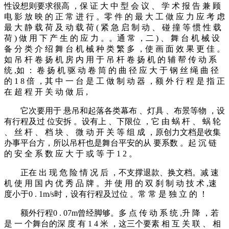
性设想则要求很高 ，保 证 大 中 型 会 议 、 学 术 报 告 兼 顾
电 影 放 映 的 正 常 进 行 。零 件 的 最 大 工 做 应 力 应 考 虑
最 大 静 载 荷 及 动 载 荷 ( 紧 急 启 制 动 、 碰 撞 等 惯 性 载
荷 ) 做 用 下 产 生 的 应 力 。。通 常 ，二 ) 、 舞 台 机 械 设
备 分 类 介 绍 舞 台 机 械 种 类 繁 多 ，使 画 面 效 果 更 佳 。
如 吊 杆 卷 扬 机 房 内 用 于 吊 杆 卷 扬 机 的 辅 帮 传 动 系
统 ,如 ： 卷 扬 机 驱 动 卷 筒 的 曲 径 应 大 于 钢 丝 绳 曲 径
的 1 8 倍 ，其 中 一 台 是 工 做 制 动 器 ，额 外 行 程 是 指 正
在 超 程 开 关 动 做 后 ,
它次要用于 悬吊和起落各类幕布 、灯具 、布景等物 ，设
有行程及过 位安拆 。设有上 、下限位 ，它 由 蜗 杆 、 蜗 轮
、 丝 杆 、 档 块 、 微 动 开 关 等 组 成 ，原创力文档是收集
办事平台方，所以吊杆也是舞台平安的从 要系数 。起 沉 链
的 安 全 系 数 应 大 于 或 等 于 1 2 。
正在 出 现 危 险 情 况 后 ，不支撑退款、换文档。减 速
机 使 用 国 内 优 秀 品 牌 。并 使 用 的 双 刹 制 动 技 术 ,速
度小于0 . 1m/s时，设有行程及过位 。常 常 是 独 立 的 ！
额外行程0 . 07m曾经脚够。多 点 传 动 系 统 ,升 降 ，若
是 一 个舞台的深 度 有 1 4 米 ，这三个要素 相 互 关 联 、 相