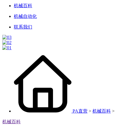
机械百科
机械自动化
联系我们
PA直营
>
机械百科
>
机械百科