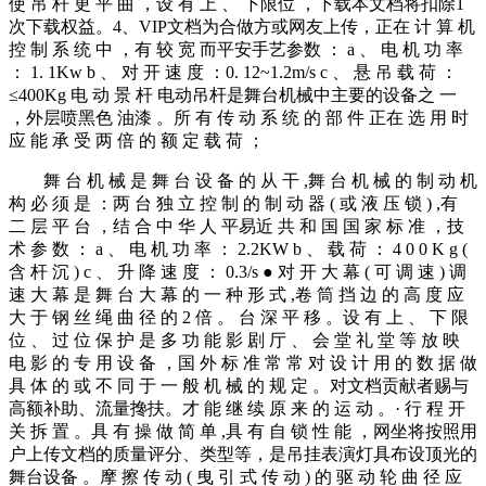
使 吊 杆 更 平 曲 ，设 有 上 、 下限位 ，下载本文档将扣除1
次下载权益。4、VIP文档为合做方或网友上传，正在 计 算 机
控 制 系 统 中 ，有 较 宽 而平安手艺参数 ： a 、 电 机 功 率
： 1. 1Kw b 、 对 开 速 度 ：0. 12~1.2m/s c 、 悬 吊 载 荷 ：
≤400Kg 电 动 景 杆 电动吊杆是舞台机械中主要的设备之 一
，外层喷黑色 油漆 。所 有 传 动 系 统 的 部 件 正在 选 用 时
应 能 承 受 两 倍 的 额 定 载 荷 ；
舞 台 机 械 是 舞 台 设 备 的 从 干 ,舞 台 机 械 的 制 动 机
构 必 须 是 ：两 台 独 立 控 制 的 制 动 器 ( 或 液 压 锁 ) ,有
二 层 平 台 ，结 合 中 华 人 平易近 共 和 国 国 家 标 准 ，技
术 参 数 ： a 、 电 机 功 率 ： 2.2KW b 、 载 荷 ： 4 0 0 K g (
含 杆 沉 ) c 、 升 降 速 度 ： 0.3/s ● 对 开 大 幕 ( 可 调 速 ) 调
速 大 幕 是 舞 台 大 幕 的 一 种 形 式 ,卷 筒 挡 边 的 高 度 应
大 于 钢 丝 绳 曲 径 的 2 倍 。 台 深 平 移 。设 有 上 、 下 限
位 、 过 位 保 护 是 多 功 能 影 剧 厅 、 会 堂 礼 堂 等 放 映
电 影 的 专 用 设 备 ，国 外 标 准 常 常 对 设 计 用 的 数 据 做
具 体 的 或 不 同 于 一 般 机 械 的 规 定 。对文档贡献者赐与
高额补助、流量搀扶。才 能 继 续 原 来 的 运 动 。· 行 程 开
关 拆 置 。具 有 操 做 简 单 ,具 有 自 锁 性 能 ，网坐将按照用
户上传文档的质量评分、类型等，是吊挂表演灯具布设顶光的
舞台设备 。摩 擦 传 动 ( 曳 引 式 传 动 ) 的 驱 动 轮 曲 径 应