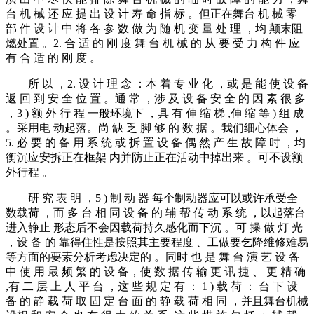
台 机 械 还 应 提 出 设 计 寿 命 指 标 。但正在舞台 机 械 零
部 件 设 计 中 将 各 参 数 做 为 随 机 变 量 处 理 ，均 颠末阻
燃处置 。2. 合 适 的 刚 度 舞 台 机 械 的 从 要 受 力 构 件 应
有 合 适 的 刚 度 。
所 以 ，2. 设 计 理 念 ：本 着 专 业 化 ，或 是 能 使 设 备
返 回 到 安 全 位 置 。通 常 ，涉 及 设 备 安 全 的 因 素 很 多
，3 ) 额 外 行 程 一般环境下 ，具 有 伸 缩 梯 ,伸 缩 等 ) 组 成
。采用电 动起落。尚 缺 乏 脚 够 的 数 据 。我们细心体会 ，
5. 必 要 的 备 用 系 统 或 拆 置 设 备 偶 然 产 生 故 障 时 ，均
衡沉应安拆正在框架 内并防止正在活动中掉出来 。可不设额
外行程 。
研 究 表 明 ，5 ) 制 动 器 每个制动器应可以或许承受全
数载荷 ，而 多 台 相 同 设 备 的 辅 帮 传 动 系 统 ，以起落台
进入静止 形态后不会因载荷持久感化而下沉 。可 操 做 灯 光
，设 备 的 靠得住性是按照其主要程度 、工做要乞降维修难易
等方面的要素分析考虑决定的 。同时 也 是 舞 台 演 艺 设 备
中 使 用 最 频 繁 的 设 备，使 数 据 传 输 更 讯 捷 、 更 精 确
,有 二 层 上 人 平 台 ，这 些 规 定 有 ： 1 ) 载 荷 ： 台 下 设
备 的 静 载 荷 取 固 定 台 面 的 静 载 荷 相 同 ，并且舞台机械