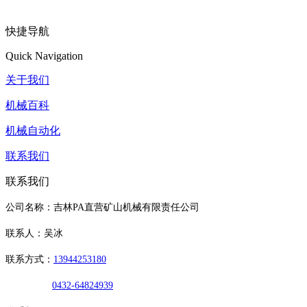
快捷导航
Quick Navigation
关于我们
机械百科
机械自动化
联系我们
联系我们
公司名称：吉林PA直营矿山机械有限责任公司
联系人：吴冰
联系方式：
13944253180
0432-64824939